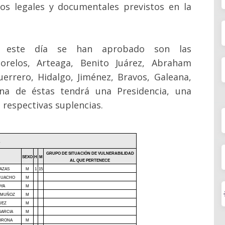
tos legales y documentales previstos en la
ue este día se han aprobado son las
orelos, Arteaga, Benito Juárez, Abraham
uerrero, Hidalgo, Jiménez, Bravos, Galeana,
na de éstas tendrá una Presidencia, una
s respectivas suplencias.
GRUPO DE SITUACIÓN DE VULNERABILIDAD
SEXO
H
M
AL QUE PERTENECE
RAZAS
M
1
15
 RUACHO
M
OYA
M
O MUÑOZ
M
UEZ
M
GARCIA
M
ORONA
M