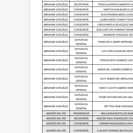
ABRAHAM GONZÁLEZ
SECRETARÍA
PRISCILA MIREYA GAMEROS J
ABRAHAM GONZÁLEZ
CONSEJERÍA
MARTHA ELVA BLANCO L
ABRAHAM GONZÁLEZ
CONSEJERÍA
ELDA IRASEMA BAEZA GUE
ABRAHAM GONZÁLEZ
CONSEJERÍA
LILIANA AIDEE CHAVEZ FIGU
ABRAHAM GONZÁLEZ
CONSEJERÍA
CARLA MAYELA VELAZQUEZ MA
ABRAHAM GONZÁLEZ
CONSEJERÍA
JESUS ARTURO RAMIREZ MIR
ABRAHAM GONZÁLEZ
CONSEJERIA
SALVADOR GONZALEZ VE
SUPLENCIA
ABRAHAM GONZÁLEZ
FRANCISCO JAVIER ARENIVAR
GENERAL
SUPLENCIA
ABRAHAM GONZÁLEZ
LUIS CARLOS MACIAS SEGO
GENERAL
SUPLENCIA
ABRAHAM GONZÁLEZ
TERESA EDITH ALVAREZ CAS
GENERAL
SUPLENCIA
ABRAHAM GONZÁLEZ
MARIA DEL CARMEN ESPARZA
GENERAL
SUPLENCIA
ABRAHAM GONZÁLEZ
ELOY SEBASTIAN VARELA MI
GENERAL
SUPLENCIA
ABRAHAM GONZÁLEZ
NANCY JUDITH ALVAREZ MO
GENERAL
SUPLENCIA
ABRAHAM GONZÁLEZ
CESAR ANTONIO MILLAN GAL
GENERAL
SUPLENCIA
ABRAHAM GONZÁLEZ
BETTINA SILVA GONZALE
GENERAL
ANDRÉS DEL RÍO
PRESIDENCIA
ANA LAURA BUSTILLOS ALV
ANDRÉS DEL RÍO
SECRETARÍA
WALTER RAUL RODRIGUEZ CH
ANDRÉS DEL RÍO
CONSEJERÍA
CARMEN MAGDALENA LUNA 
ANDRÉS DEL RÍO
CONSEJERÍA
CLAUDIO CIPRIANO BUSTILLOS