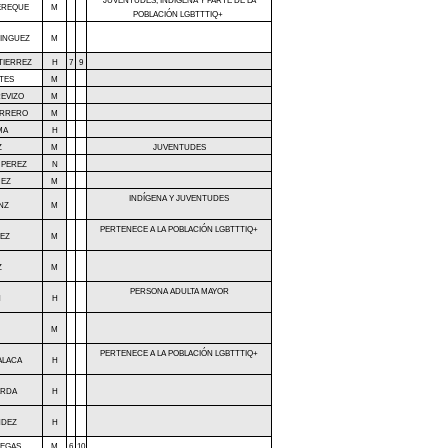
JUVENTUDES, INDÍGENA Y PARTE DE LA
EREQUE
M
POBLACIÓN LGBTTTIQ+
INGUEZ
M
TIERREZ
H
7
9
NTES
M
EVIZO
M
ERRERO
M
MA
H
Z
M
JUVENTUDES
 PEREZ
N
OMEZ
M
INDÍGENA Y JUVENTUDES
NZ
M
PERTENECE A LA POBLACIÓN LGBTTTIQ+
EZ
M
Z
M
PERSONA ADULTA MAYOR
N
H
M
PERTENECE A LA POBLACIÓN LGBTTTIQ+
ALACA
H
ARDA
H
NDEZ
H
NEGAS
M
6
10