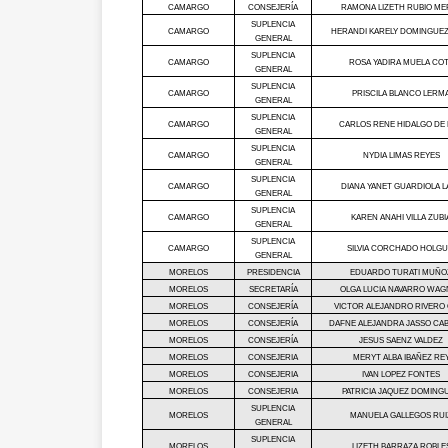
CAMARGO
CONSEJERÍA
RAMONA LIZETH RUBIO ME
SUPLENCIA
CAMARGO
HERANDI KARELY DOMINGUEZ
GENERAL
SUPLENCIA
CAMARGO
ROSA YADIRA MUELA CO
GENERAL
SUPLENCIA
CAMARGO
PRISCILA BLANCO LERM
GENERAL
SUPLENCIA
CAMARGO
CARLOS RENE HIDALGO DE 
GENERAL
SUPLENCIA
CAMARGO
NYDIA LIMAS REYES
GENERAL
SUPLENCIA
CAMARGO
DIANA YANET GUARDIOLA L
GENERAL
SUPLENCIA
CAMARGO
KAREN ANAHI VILLA ZUBI
GENERAL
SUPLENCIA
CAMARGO
SILVIA CORCHADO HOLGU
GENERAL
MORELOS
PRESIDENCIA
EDUARDO TURATI MUÑO
MORELOS
SECRETARÍA
OLGA LUCIA NAVARRO WAG
MORELOS
CONSEJERÍA
VICTOR ALEJANDRO RIVERO
MORELOS
CONSEJERÍA
DAFNE ALEJANDRA JASSO CA
MORELOS
CONSEJERÍA
JESUS SAENZ VALDEZ
MORELOS
CONSEJERIA
MERYT ALBA IBAÑEZ RE
MORELOS
CONSEJERIA
IVAN LOPEZ FONTES
MORELOS
CONSEJERIA
PATRICIA JAQUEZ DOMING
SUPLENCIA
MORELOS
MANUELA GALLEGOS RUI
GENERAL
SUPLENCIA
MORELOS
LIZETH BARRAZA ROBLE