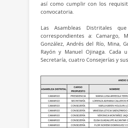
así como cumplir con los requisi
convocatoria.
Las Asambleas Distritales q
correspondientes a: Camargo, M
González, Andrés del Río, Mina, G
Rayón y Manuel Ojinaga. Cada u
Secretaría, cuatro Consejerías y su
ANEXO 1
CARGO
ASAMBLEA DISTRITAL
NOMBRE
PROPUESTO
CAMARGO
PRESIDENCIA
MARIA LUISA ARREOLA TER
CAMARGO
SECRETARÍA
LORENZA ADRIANA CALLEROS
CAMARGO
CONSEJERÍA
KARLA KAREN HOLGUIN L
CAMARGO
CONSEJERÍA
VANESSA LETICIA SAENZPARD
CAMARGO
CONSEJERÍA
VERONICA MONTAÑEZ JAQ
CAMARGO
CONSEJERÍA
ELISA GUADALUPE ALCANTAR 
CAMARGO
CONSEJERÍA
FLOR NOHEMI DOMINGUEZ C