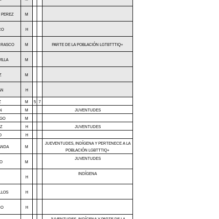
 PEREZ
M
CO
H
ARRASCO
M
PARTE DE LA POBLACIÓN LGTBTTTIQ+
ILLA
M
Z
M
AN
H
Z
M
5
7
N
M
JUVENTUDES
UGO
M
Z
H
JUVENTUDES
O
H
JUEVENTUDES, INDÍGENA Y PERTENECE A LA
ANDA
M
POBLACIÓN LGBTTTIQ+
JUVENTUDES
LO
M
INDÍGENA
H
LLOS
H
ÑO
H