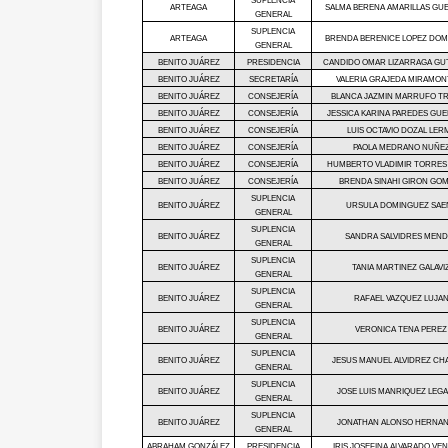
SUPLENCIA
ARTEAGA
SALMA BERENA AMARILLAS GU
GENERAL
SUPLENCIA
ARTEAGA
BRENDA BERENICE LOPEZ DOM
GENERAL
BENITO JUÁREZ
PRESIDENCIA
CANDIDO OMAR LIZARRAGA GU
BENITO JUÁREZ
SECRETARÍA
VALERIA GRAJEDA MIRAMO
BENITO JUÁREZ
CONSEJERÍA
BLANCA JAZMIN MARRUFO TR
BENITO JUÁREZ
CONSEJERÍA
JESSICA KARINA PAREDES GU
BENITO JUÁREZ
CONSEJERÍA
LUIS OCTAVIO DOZAL LER
BENITO JUÁREZ
CONSEJERÍA
PAOLA MEDRANO NUÑE
BENITO JUÁREZ
CONSEJERÍA
HUMBERTO VLADIMIR TORRES
BENITO JUÁREZ
CONSEJERÍA
B
R
ENDA SINAHI GIRON G
SUPLENCIA
BENITO JUÁREZ
URSULA DOMINGUEZ SAE
GENERAL
SUPLENCIA
BENITO JUÁREZ
SANDRA SALVIDRES MEND
GENERAL
SUPLENCIA
BENITO JUÁREZ
TANIA MARTINEZ GALAVI
GENERAL
SUPLENCIA
BENITO JUÁREZ
RAFAEL VAZQUEZ LUJA
GENERAL
SUPLENCIA
BENITO JUÁREZ
VERONICA TENA PEREZ
GENERAL
SUPLENCIA
BENITO JUÁREZ
JESUS MANUEL ALVIDREZ CH
GENERAL
SUPLENCIA
BENITO JUÁREZ
JOSE LUIS MANRIQUEZ LEG
GENERAL
SUPLENCIA
BENITO JUÁREZ
JONATHAN ALONSO HERNA
GENERAL
ABRAHAM GONZÁLEZ
PRESIDENCIA
IRIS JOSEFINA ALVARADO VE