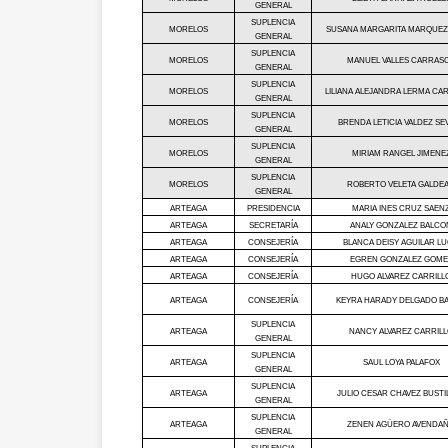
GENERAL
SUPLENCIA
MORELOS
SUSANA MARGARITA MARQUEZ
GENERAL
SUPLENCIA
MORELOS
MANUEL VALLES CARRAS
GENERAL
SUPLENCIA
MORELOS
LILIANA ALEJANDRA LERMA C
GENERAL
SUPLENCIA
MORELOS
BRENDA LETICIA VALDEZ SEV
GENERAL
SUPLENCIA
MORELOS
MIRIAM RANGEL JIMENE
GENERAL
SUPLENCIA
MORELOS
ROBERTO VELETA GALDE
GENERAL
ARTEAGA
PRESIDENCIA
MARIA INES CRUZ SAEN
ARTEAGA
SECRETARÍA
ANALY GONZALEZ BALCO
ARTEAGA
CONSEJERÍA
BLANCA DEISY AGUILAR L
ARTEAGA
CONSEJERÍA
EGREN GONZALEZ GOME
ARTEAGA
CONSEJERÍA
HUGO ALVAREZ CARRILL
ARTEAGA
CONSEJERÍA
KEYRA HARADY DELGADO B
SUPLENCIA
ARTEAGA
NANCY ALVAREZ CARRIL
GENERAL
SUPLENCIA
ARTEAGA
SAUL LOYA PALAFOX
GENERAL
SUPLENCIA
ARTEAGA
JULIO CESAR CHAVEZ BUSTI
GENERAL
SUPLENCIA
ARTEAGA
ZENEN AGÜERO AVENDA
GENERAL