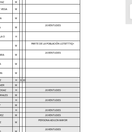
RAZ
M
 VEGA
M
TA
M
JUVENTUDES
A
M
LA O
H
PARTE DE LA POBLACIÓN LGTBTTTIQ+
M
JUVENTUDES
ARA
M
A
M
IN
M
Z
H
6
10
NER
M
 OGAZ
H
JUVENTUDES
BRALES
M
H
JUVENTUDES
Y
M
H
JUVENTUDES
UEZ
M
JUVENTUDES
PERSONA ADULTA MAYOR
Z
M
JUVENTUDES
S
M