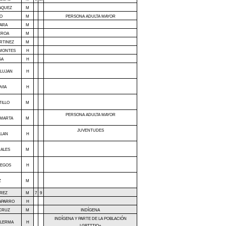
AQUEZ
M
EO
M
PERSONA ADULTA MAYOR
VARA
M
EROA
M
RTINEZ
M
AMONTES
H
GA
H
 LUJAN
H
VIA
H
TILLO
M
PERSONA ADULTA MAYOR
 MARTA
M
JUVENTUDES
LLAN
H
RALES
M
LEGOS
H
Z
M
AREZ
M
7
9
APARRO
H
CRUZ
M
INDÍGENA
INDÍGENA Y PARTE DE LA POBLACIÓN
 LERMA
H
LGBTTTIQ+