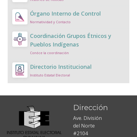
Órgano Interno de Control
Normatividad y Contacto
Coordinación Grupos Étnicos y
Pueblos Indígenas
Conóce la coordinación
Directorio Institucional
Instituto Estatal Electoral
Dirección
Ave. División
del Norte
#2104