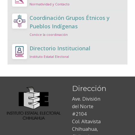
Normatividad y Contacto
Coordinación Grupos Étnicos y
Pueblos Indígenas
Conóce la coordinación
Directorio Institucional
Instituto Estatal Electoral
Dirección
Ave. División
del Norte
#2104
Col. Altavista
Chihuahua,