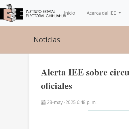
(current)
Inicio
Acerca del IEE
Noticias
Alerta IEE sobre circ
oficiales
28-may.-2025 6:48 p. m.