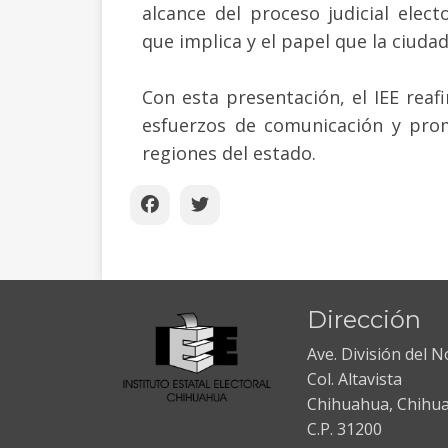
alcance del proceso judicial elect
que implica y el papel que la ciud
Con esta presentación, el IEE rea
esfuerzos de comunicación y prom
regiones del estado.
Dirección
Ave. División del 
Col. Altavista
Chihuahua, Chihu
C.P. 31200