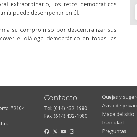
oral extraordinario, los retos democráticos
adanía puede desempeñar en él.
firma su compromiso por descentralizar sus
over el diálogo democrático en todas las
Contacto
Quejas y suger
Aviso de privac
Norte #2104
Tel: (614) 432-1980
Mapa del sitio
Fax: (614) 432-1980
Identidad
ahua
Preguntas