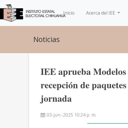
(current)
Inicio
Acerca del IEE
Noticias
IEE aprueba Modelos 
recepción de paquetes e
jornada
03-jun.-2025 10:24 p. m.