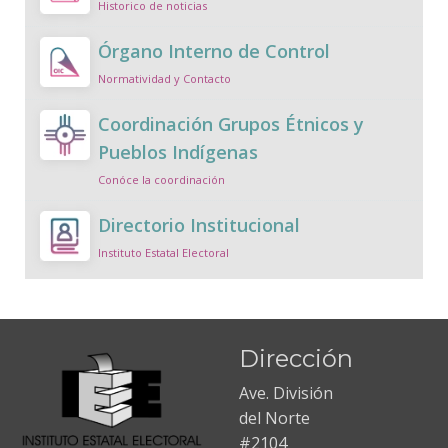
Historico de noticias
Órgano Interno de Control
Normatividad y Contacto
Coordinación Grupos Étnicos y
Pueblos Indígenas
Conóce la coordinación
Directorio Institucional
Instituto Estatal Electoral
Dirección
Ave. División
del Norte
#2104