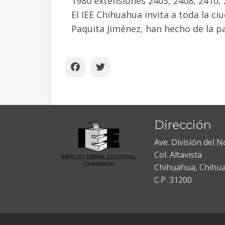
1980 extensiones 2403, 2408, 2410, 
El IEE Chihuahua invita a toda la c
Paquita Jiménez, han hecho de la p
Dirección
Ave. División del 
Col. Altavista
Chihuahua, Chihu
C.P. 31200