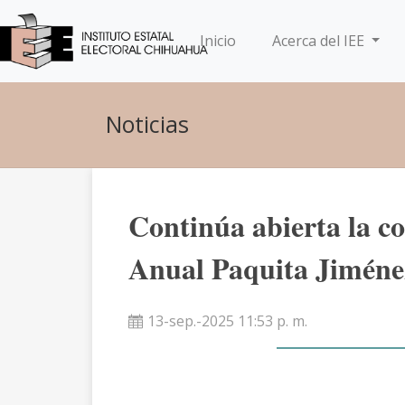
(current)
Inicio
Acerca del IEE
Noticias
Continúa abierta la c
Anual Paquita Jiméne
13-sep.-2025 11:53 p. m.