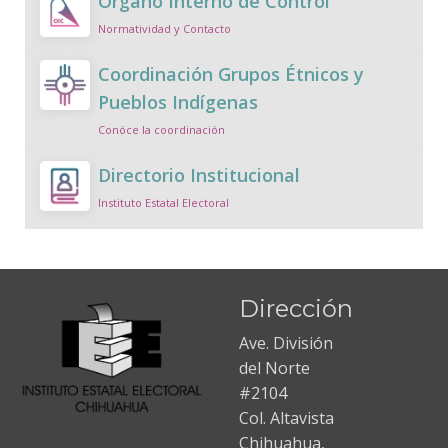
Órgano Interno de Control
Normatividad y Contacto
Coordinación Grupos Étnicos y
Pueblos Indígenas
Conóce la coordinación
Directorio Institucional
Instituto Estatal Electoral
Dirección
Ave. División
del Norte
#2104
Col. Altavista
Chihuahua,