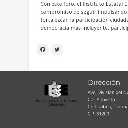
Con este foro, el Instituto Estatal
compromiso de seguir impulsando es
fortalezcan la participación ciudad
democracia más incluyente, particip
Dirección
Ave. División del 
Col. Altavista
Chihuahua, Chihu
C.P. 31200