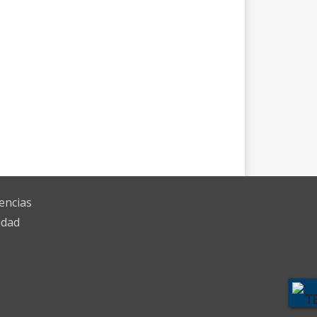
encias
idad