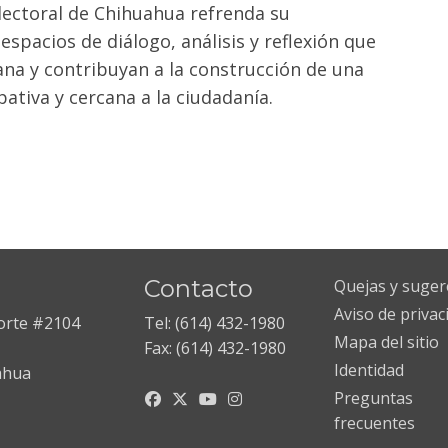
 Electoral de Chihuahua refrenda su
pacios de diálogo, análisis y reflexión que
ana y contribuyan a la construcción de una
ativa y cercana a la ciudadanía.
Contacto
Quejas y suger
Aviso de privac
Norte #2104
Tel: (614) 432-1980
Mapa del sitio
Fax: (614) 432-1980
Identidad
ahua
Preguntas
frecuentes