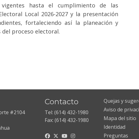
 vigentes hasta el cumplimiento de las
Electoral Local 2026-2027 y la presentación
dientes, fortaleciendo así la planeación y
 del proceso electoral.
Contacto
Quejas y suger
Aviso de privac
Norte #2104
Tel: (614) 432-1980
Mapa del sitio
Fax: (614) 432-1980
Identidad
ahua
Preguntas