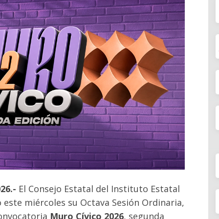
026.-
El Consejo Estatal del Instituto Estatal
ó este miércoles su Octava Sesión Ordinaria,
convocatoria
Muro Cívico 2026
, segunda