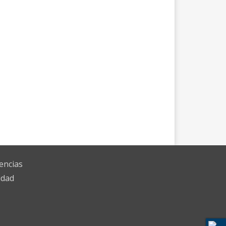
encias
idad