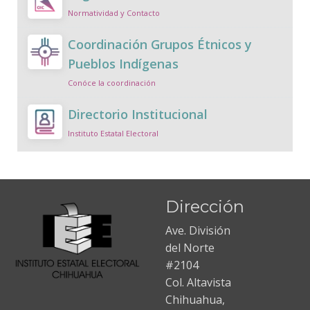
Normatividad y Contacto
Coordinación Grupos Étnicos y
Pueblos Indígenas
Conóce la coordinación
Directorio Institucional
Instituto Estatal Electoral
Dirección
Ave. División
del Norte
#2104
Col. Altavista
Chihuahua,