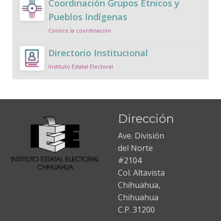
Coordinación Grupos Étnicos y
Pueblos Indígenas
Conóce la coordinación
Directorio Institucional
Instituto Estatal Electoral
Dirección
Ave. División
del Norte
#2104
Col. Altavista
Chihuahua,
Chihuahua
C.P. 31200